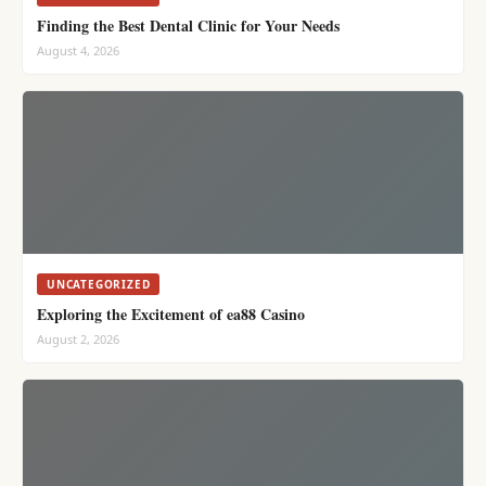
Finding the Best Dental Clinic for Your Needs
August 4, 2026
UNCATEGORIZED
Exploring the Excitement of ea88 Casino
August 2, 2026