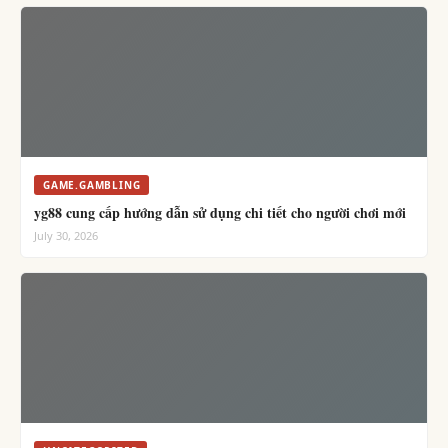
GAME.GAMBLING
yg88 cung cấp hướng dẫn sử dụng chi tiết cho người chơi mới
July 30, 2026