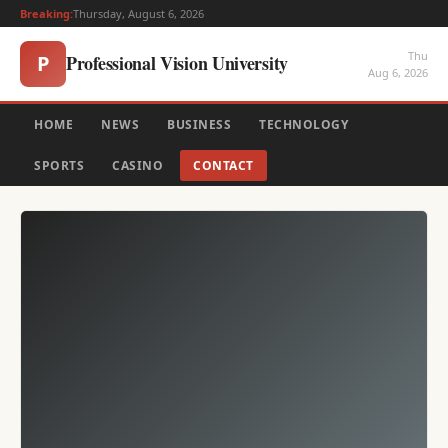
Breaking:
Thursday, August 6, 2026
Thu
Professional Vision University
P
Aug 6, 2026
HOME
NEWS
BUSINESS
TECHNOLOGY
SPORTS
CASINO
CONTACT