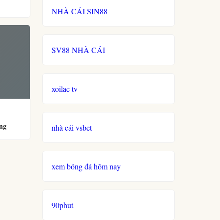
NHÀ CÁI SIN88
SV88 NHÀ CÁI
xoilac tv
ng
nhà cái vsbet
xem bóng đá hôm nay
90phut