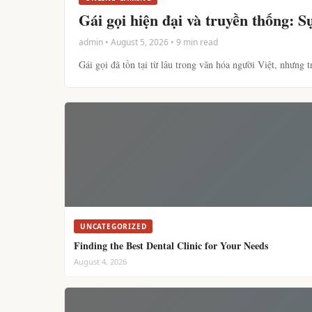
Gái gọi hiện đại và truyền thống: S
admin • August 5, 2026 • 9 min read
Gái gọi đã tồn tại từ lâu trong văn hóa người Việt, nhưng
UNCATEGORIZED
Finding the Best Dental Clinic for Your Needs
August 4, 2026