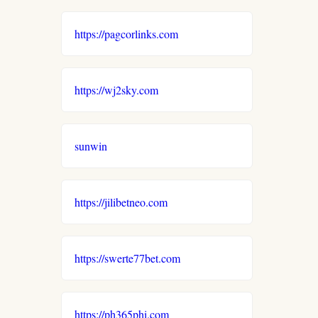
https://pagcorlinks.com
https://wj2sky.com
sunwin
https://jilibetneo.com
https://swerte77bet.com
https://ph365phi.com