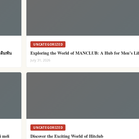
UNCATEGORIZED
เดิมพัน
Exploring the World of MANCLUB: A Hub for Men’s Lif
July 31, 2026
UNCATEGORIZED
i mới
Discover the Exciting World of Hitclub